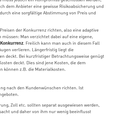
xis muss jedoch ein Kompromiss geschlossen werden,
auch dem Anbieter eine gewisse Risikoabsicherung und
 durch eine sorgfältige Abstimmung von Preis und
Preisen der Konkurrenz richten, also eine adaptive
en müssen: Man verzichtet dabei auf eine eigene,
r Konkurrenz
. Freilich kann man auch in diesem Fall
gen verlieren. Längerfristig liegt die
ten deckt. Bei kurzfristiger Betrachtungsweise genügt
Kosten deckt. Dies sind jene Kosten, die dem
n können z.B. die Materialkosten.
rung nach den Kundenwünschen richten. Ist
angeboten.
rung, Zoll etc. sollten separat ausgewiesen werden,
rsacht und daher von ihm nur wenig beeinflusst