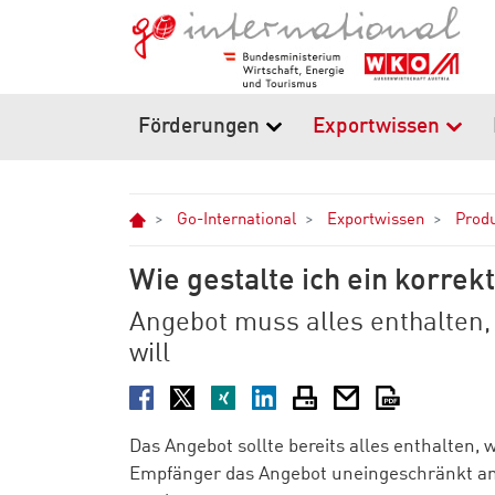
Zum Hauptinhalt springen
Zur Navigation springen
Zum Footer springen
Förderungen
Exportwissen
Home
Go-International
Exportwissen
Produ
Wie gestalte ich ein korre
Angebot muss alles enthalten,
will
Facebook
Twitter
XING
LinkedIn
Drucken
E-Mail
PDF
Das Angebot sollte bereits alles enthalten,
Empfänger das Angebot uneingeschränkt an