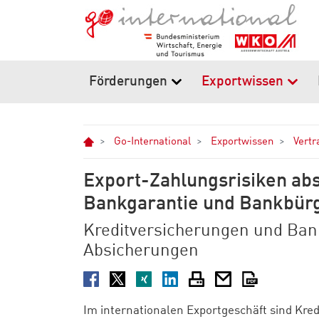
Zum Hauptinhalt springen
Zur Navigation springen
Zum Footer springen
Förderungen
Exportwissen
Home
Go-International
Exportwissen
Vertr
Export-Zahlungsrisiken abs
Bankgarantie und Bankbürg
Kreditversicherungen und Bank
Absicherungen
Facebook
Twitter
XING
LinkedIn
Drucken
E-Mail
PDF
Im internationalen Exportgeschäft sind Kre