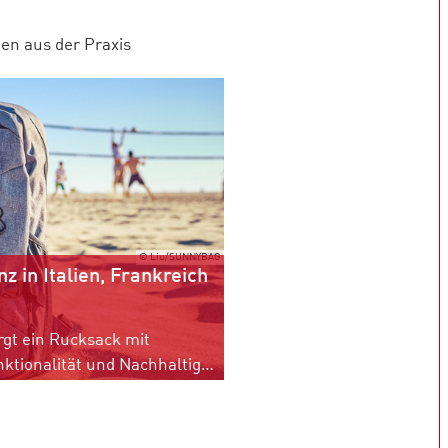
en aus der Praxis
© Liu/SUNNYBAG
 in Italien, Frankreich
rgt ein Rucksack mit
integriertem Solar-Panel, der für seine Funktionalität und Nachhaltigkeit zahlreiche Preise gewonnen hat.