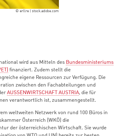
© erllre | stock.adobe.com
national wird aus Mitteln des
Bundesministeriums
WET)
finanziert. Zudem stellt die
greiche eigene Ressourcen zur Verfügung. Die
eration zwischen den Fachabteilungen und
der
AUSSENWIRTSCHAFT AUSTRIA
, die für
n verantwortlich ist, zusammengestellt.
m weltweiten Netzwerk von rund 100 Büros in
ftskammer Österreich (WKÖ) die
tur der österreichischen Wirtschaft. Sie wurde
nisation von WTO und UN) bereits zur besten