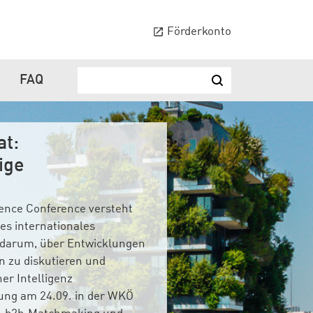
Förderkonto
FAQ
Suchbegriff ...
Suchen
nal.at:
ige
ligence Conference versteht
des internationales
 darum, über Entwicklungen
n zu diskutieren und
r Intelligenz
tung am 24.09. in der WKÖ