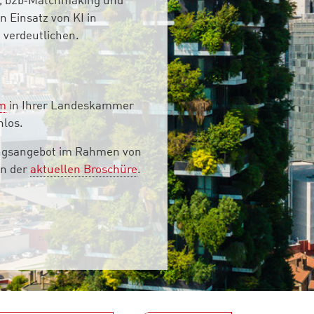
s, b2b‑Matchmaking und
 Einsatz von KI in
 verdeutlichen.
am
in Ihrer Landeskammer
nlos.
ngsangebot im Rahmen von
in der
aktuellen Broschüre
.