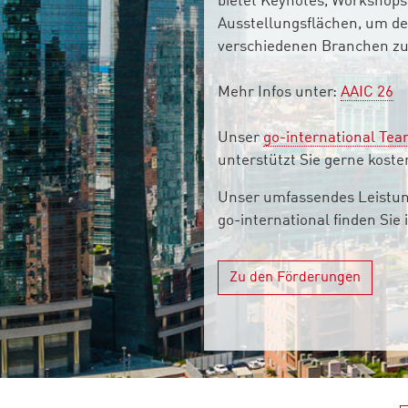
bietet Keynotes, Workshop
Ausstellungsflächen, um den
verschiedenen Branchen zu
Mehr Infos unter:
AAIC 26
Unser
go-international Te
unterstützt Sie gerne koste
Unser umfassendes Leistu
go-international finden Sie 
Zu den Förderungen