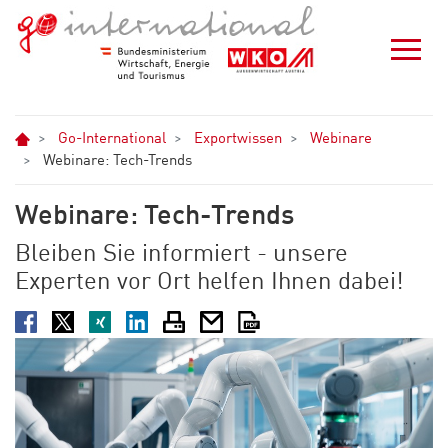
Zum Hauptinhalt springen
Zur Navigation springen
Zum Footer springen
Home
Go-International
Exportwissen
Webinare
Webinare: Tech-Trends
Webinare: Tech-Trends
Bleiben Sie informiert - unsere
Experten vor Ort helfen Ihnen dabei!
Facebook
Twitter
XING
LinkedIn
Drucken
E-Mail
PDF