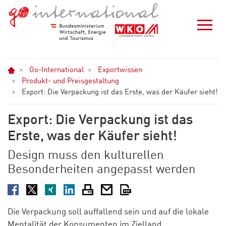
Zum Hauptinhalt springen
Zur Navigation springen
Zum Footer springen
Home
Go-International
Exportwissen
Produkt- und Preisgestaltung
Export: Die Verpackung ist das Erste, was der Käufer sieht!
Export: Die Verpackung ist das
Erste, was der Käufer sieht!
Design muss den kulturellen
Besonderheiten angepasst werden
Facebook
Twitter
XING
LinkedIn
Drucken
E-Mail
PDF
Die Verpackung soll auffallend sein und auf die lokale
Mentalität der Konsumenten im Zielland