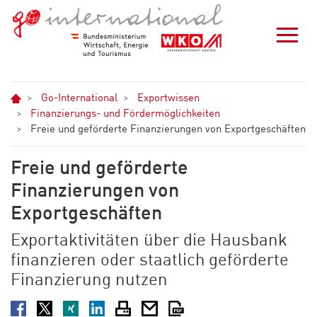
Zum Hauptinhalt springen
Zur Navigation springen
Zum Footer springen
Home
Go-International
Exportwissen
Finanzierungs- und Fördermöglichkeiten
Freie und geförderte Finanzierungen von Exportgeschäften
Freie und geförderte
Finanzierungen von
Exportgeschäften
Exportaktivitäten über die Hausbank
finanzieren oder staatlich geförderte
Finanzierung nutzen
Facebook
Twitter
XING
LinkedIn
Drucken
E-Mail
PDF