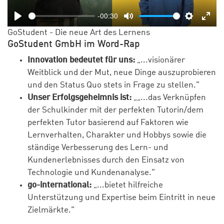
-00:30
Play
Mute
Settings
Ente
GoStudent - Die neue Art des Lernens
full
GoStudent GmbH im Word-Rap
Innovation bedeutet für uns:
„...visionärer
Weitblick und der Mut, neue Dinge auszuprobieren
und den Status Quo stets in Frage zu stellen."
Unser Erfolgsgeheimnis ist:
„„...das Verknüpfen
der Schulkinder mit der perfekten Tutorin/dem
perfekten Tutor basierend auf Faktoren wie
Lernverhalten, Charakter und Hobbys sowie die
ständige Verbesserung des Lern- und
Kundenerlebnisses durch den Einsatz von
Technologie und Kundenanalyse."
go-international:
„...bietet hilfreiche
Unterstützung und Expertise beim Eintritt in neue
Zielmärkte."