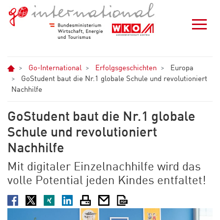
Zum Hauptinhalt springen
Zur Navigation springen
Zum Footer springen
Home
Go-International
Erfolgsgeschichten
Europa
GoStudent baut die Nr.1 globale Schule und revolutioniert
Nachhilfe
GoStudent baut die Nr.1 globale
Schule und revolutioniert
Nachhilfe
Mit digitaler Einzelnachhilfe wird das
volle Potential jeden Kindes entfaltet!
Facebook
Twitter
XING
LinkedIn
Drucken
E-Mail
PDF